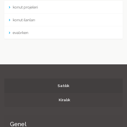
konut projeleri
konut ilanları
evalırken
Satılık
Kiralık
Genel