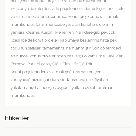
her ilçede bir konut projesine rastlamak mümkündür.
1+1 stüdyo dairelerden villa projelerine kadar pek çok farklı tipte
ve mimaride ve farklı konumda konut projelerine rastlamak
mümkündür. İzmir merkezde yer alan konut projelerinin
yanısıra, Çeşme, Alaçatı, Menemen, Narlıdere gibi pek çok
ilçesinde de konut projeleri yapılmaya başlanmış hatta pek
çoğunun satışları tamamen tamamlanmıştır. Son dönemdeki
en güncel konuş projelerinden bazıları; Folkart Time, Kavuklar
Bornova, Park Yücesoy Çiğli, Flex Life Çiğli'dir.
Konut projelerinden ev almak çoğu zaman bütçenizi
zorlayacağınızı düşündürsede, lansmana özel fiyatları
yakalamanız halinde çok uygun fiyatlara ev sahibi olmanız
mümkündür.
Etiketler