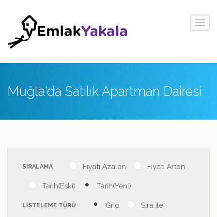
Muğla'da Satılık Apartman Dairesi
Fiyatı Azalan
Fiyatı Artan
SIRALAMA
Tarih(Eski)
Tarih(Yeni)
Grid
Sıra ile
LİSTELEME TÜRÜ