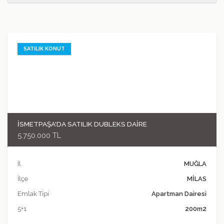
SATILIK KONUT
İSMETPAŞA'DA SATILIK DUBLEKS DAİRE
5.750.000 TL
İl
MUĞLA
İlçe
MİLAS
Emlak Tipi
Apartman Dairesi
5+1
200m2