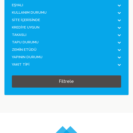
EŞYALI
KULLANIM DURUMU
SİTE İÇERİSİNDE
KREDİYE UYGUN
TAKASLI
TAPU DURUMU
ZEMİN ETÜDÜ
YAPININ DURUMU
YAKIT TİPİ
Filtrele