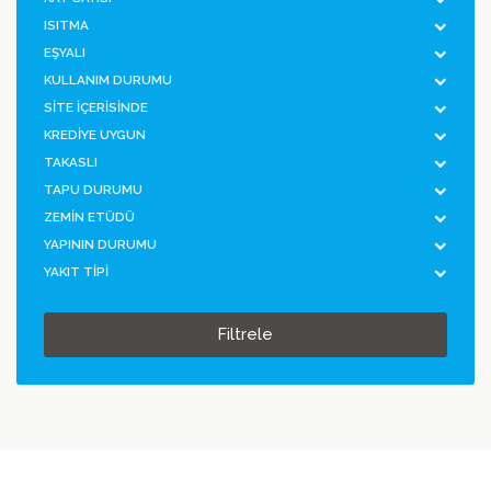
ISITMA
EŞYALI
KULLANIM DURUMU
SİTE İÇERİSİNDE
KREDİYE UYGUN
TAKASLI
TAPU DURUMU
ZEMİN ETÜDÜ
YAPININ DURUMU
YAKIT TİPİ
Filtrele