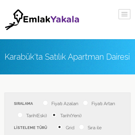
Karabük'ta Satılık Apartman Dairesi
Fiyatı Azalan
Fiyatı Artan
SIRALAMA
Tarih(Eski)
Tarih(Yeni)
Grid
Sıra ile
LİSTELEME TÜRÜ