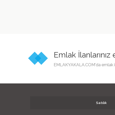
Emlak İlanlarınız
EMLAKYAKALA.COM'da emlak ilanl
Satılık