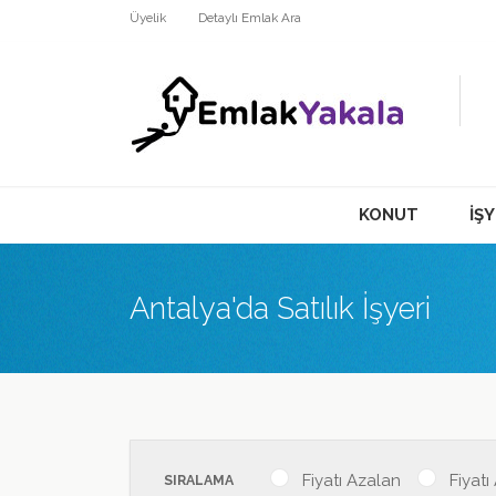
Üyelik
Detaylı Emlak Ara
KONUT
İŞY
Antalya'da Satılık İşyeri
Fiyatı Azalan
Fiyatı
SIRALAMA