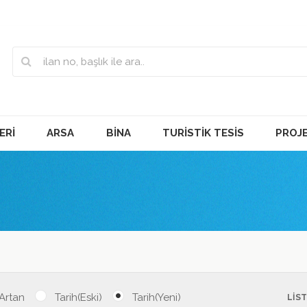
ERİ
ARSA
BİNA
TURİSTİK TESİS
PROJ
 Artan
Tarih(Eski)
Tarih(Yeni)
LİS