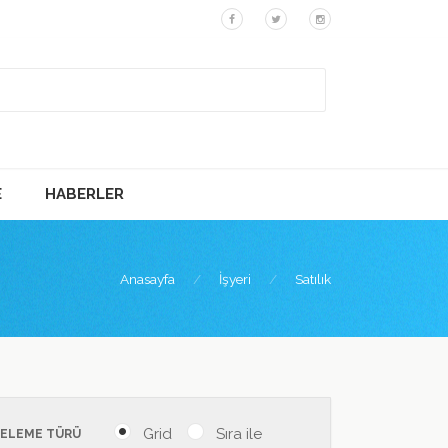
E
HABERLER
Anasayfa
İşyeri
Satılık
Grid
Sıra ile
TELEME TÜRÜ