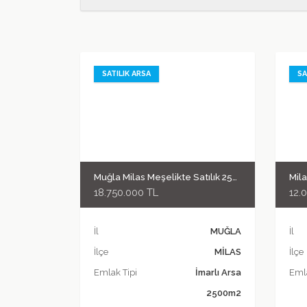
SATILIK ARSA
SA
Muğla Milas Meşelikte Satılık 2500 m2 Köy içi İmarlı Tarla
Mila
18.750.000 TL
12.
İl
MUĞLA
İl
İlçe
MİLAS
İlçe
Emlak Tipi
İmarlı Arsa
Emla
2500m2