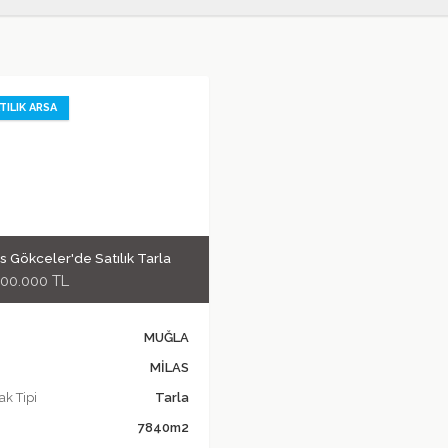
TILIK ARSA
s Gökceler'de Satılık Tarla
000.000 TL
MUĞLA
MİLAS
k Tipi
Tarla
7840m2