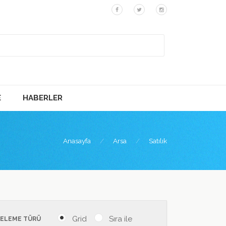
E
HABERLER
Anasayfa
Arsa
Satılık
Grid
Sıra ile
TELEME TÜRÜ