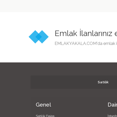
Emlak İlanlarınız
EMLAKYAKALA.COM'da emlak ilanl
Satılık
Genel
Dai
Satılık Daire
İstanb