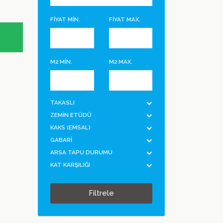
FİYAT MİN.
FİYAT MAX.
M2 MİN.
M2 MAX.
TAKASLI
ZEMİN ETÜDÜ
KAKS (EMSAL)
GABARİ
ARSA TAPU DURUMU
KAT KARŞILIĞI
Filtrele