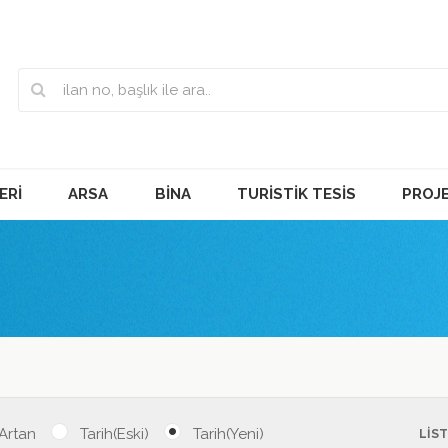
ERİ
ARSA
BİNA
TURİSTİK TESİS
PROJ
 Artan
Tarih(Eski)
Tarih(Yeni)
LİS