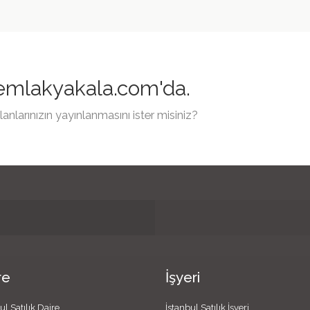
 emlakyakala.com'da.
arınızın yayınlanmasını ister misiniz?
re
İşyeri
ul Satılık Daire
İstanbul Satılık İşyeri